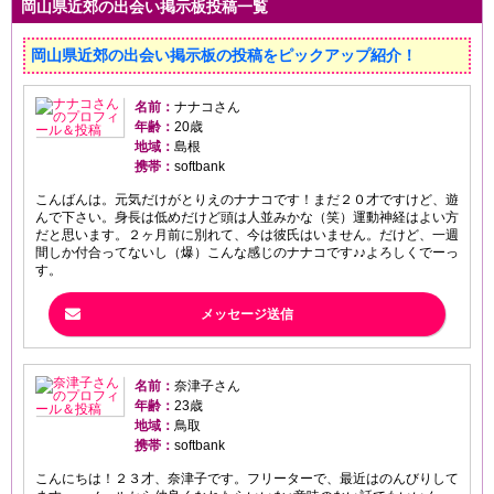
岡山県近郊の出会い掲示板投稿一覧
岡山県近郊の出会い掲示板の投稿をピックアップ紹介！
名前：
ナナコさん
年齢：
20歳
地域：
島根
携帯：
softbank
こんばんは。元気だけがとりえのナナコです！まだ２０才ですけど、遊
んで下さい。身長は低めだけど頭は人並みかな（笑）運動神経はよい方
だと思います。２ヶ月前に別れて、今は彼氏はいません。だけど、一週
間しか付合ってないし（爆）こんな感じのナナコです♪♪よろしくでーっ
す。
メッセージ送信
名前：
奈津子さん
年齢：
23歳
地域：
鳥取
携帯：
softbank
こんにちは！２３才、奈津子です。フリーターで、最近はのんびりして