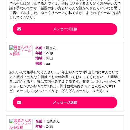
でも生活は楽しんでるんですよ。普段は話をするより聞く方が多いので
話下手なのですが、話題の多い方といろんな話ができたらいいなと思っ
て書いてみました。ゆっくりペースな私ですが、よければメールでお話
ししてください。
メッセージ送信
名前：
舞さん
年齢：
27歳
地域：
岡山
携帯：
au
寂しいんで相手してください…。年上好きです♪岡山市内にすんでいて
２５歳以上の方なら何歳でも☆年齢書いておくってください！！簡単に
自己紹介すると、舞は市内住みで２７歳です。趣味は、おしゃれかな？
ショッピングが好きです♪あと、野球観戦も好き☆☆こんなんですけ
ど、メールしてもいいって方は、どんどんメールしてください♪
メッセージ送信
名前：
若菜さん
年齢：
24歳